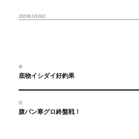
投
2022年2月26日
稿
日:
投
前
稿
底物イシダイ好釣果
前
の
ナ
投
ビ
稿:
次
腹パン寒グロ終盤戦！
ゲ
次
の
ー
投
シ
稿: