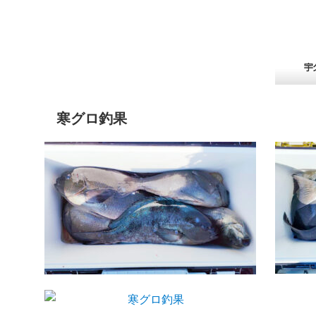
寒グロ釣果