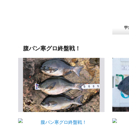
腹パン寒グロ終盤戦！