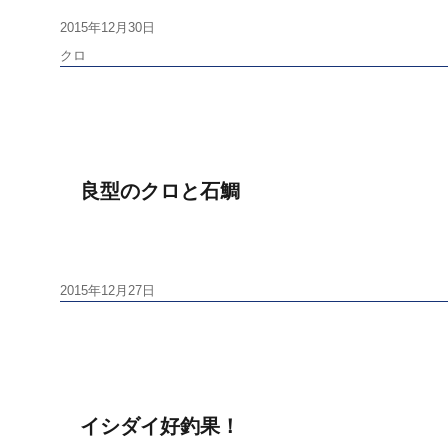
投
2015年12月30日
稿
タ
クロ
日:
グ
良型のクロと石鯛
投
2015年12月27日
稿
日:
イシダイ好釣果！