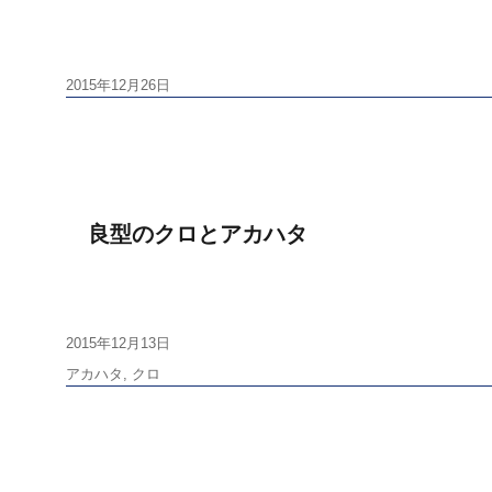
投
2015年12月26日
稿
日:
良型のクロとアカハタ
投
2015年12月13日
稿
タ
アカハタ
,
クロ
日:
グ