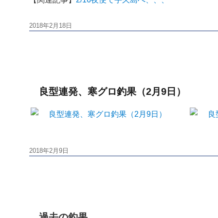
投
2018年2月18日
稿
日:
良型連発、寒グロ釣果（2月9日）
投
2018年2月9日
稿
日:
過去の釣果