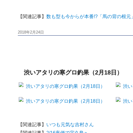
【関連記事】
数も型も今からが本番!?「馬の背の根元
投
2018年2月24日
稿
日:
渋いアタリの寒グロ釣果（2月18日）
【関連記事】
いつも元気な吉村さん
【関連記事】
2/16夜便で宇久島へ、、、