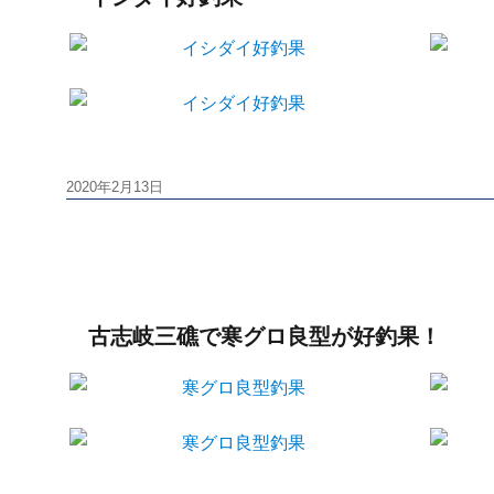
投
2020年2月13日
稿
日:
古志岐三礁で寒グロ良型が好釣果！