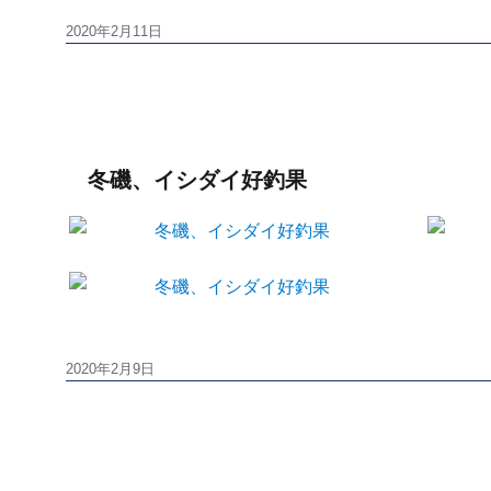
投
2020年2月11日
稿
日:
冬磯、イシダイ好釣果
投
2020年2月9日
稿
日: