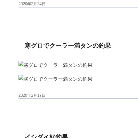
投
2020年2月24日
稿
日:
寒グロでクーラー満タンの釣果
投
2020年2月17日
稿
日:
イシダイ好釣果