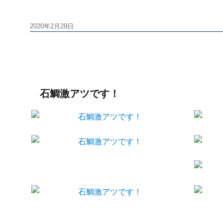
投
2020年2月29日
稿
日:
石鯛激アツです！