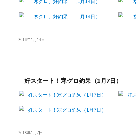
投
2018年1月14日
稿
日:
好スタート！寒グロ釣果（1月7日）
投
2018年1月7日