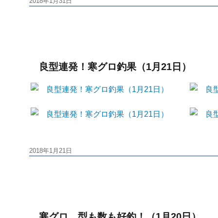
投
2018年1月31日
稿
日:
良型連発！寒グロ釣果（1月21日）
投
2018年1月21日
稿
日:
寒グロ、型も数も好釣！（1月20日）