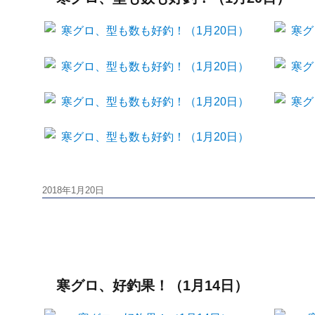
投
2018年1月20日
稿
日:
寒グロ、好釣果！（1月14日）