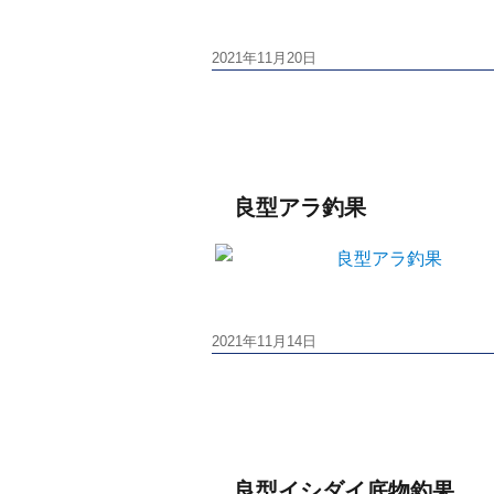
投
2021年11月20日
稿
日:
良型アラ釣果
投
2021年11月14日
稿
日:
良型イシダイ底物釣果