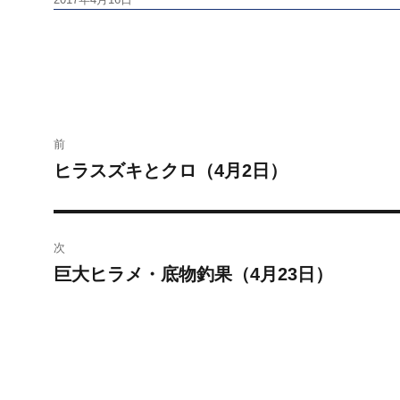
稿
日:
投
前
稿
ヒラスズキとクロ（4月2日）
前
の
ナ
投
ビ
稿:
次
巨大ヒラメ・底物釣果（4月23日）
ゲ
次
の
ー
投
シ
稿:
ョ