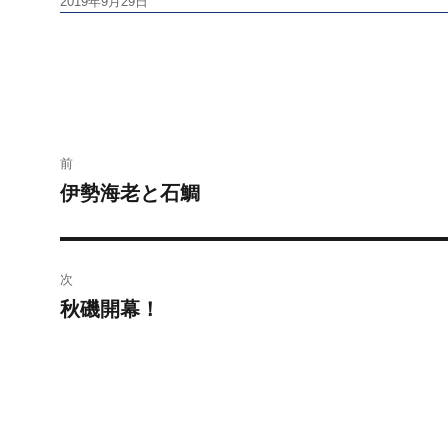
投
2019年9月29日
稿
日:
投
前
稿
伊勢海老と石鯛
前
の
ナ
投
ビ
稿:
次
秋磯開幕！
ゲ
次
の
ー
投
シ
稿:
ョ