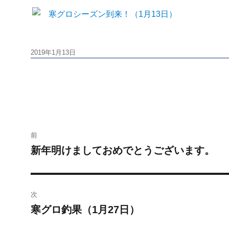
投
2019年1月13日
稿
日:
投
前
稿
新年明けましておめでとうございます。
前
の
ナ
投
ビ
稿:
次
寒グロ釣果（1月27日）
ゲ
次
の