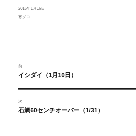
投
2016年1月16日
稿
タ
寒グロ
日:
グ
投
前
稿
イシダイ（1月10日）
前
の
ナ
投
ビ
稿:
次
石鯛60センチオーバー（1/31）
ゲ
次
の
ー
投
稿: